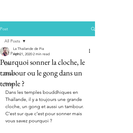
Post
All Posts
La Thailande de Pia
All Posts
Apr 21, 2020
2 min read
Pourquoi sonner la cloche, le
Eat
tambour ou le gong dans un
Travel
temple ?
Relax
Dans les temples bouddhiques en 
Thaïlande, il y a toujours une grande 
cloche, un gong et aussi un tambour. 
C’est sur que c’est pour sonner mais 
vous savez pourquoi ?