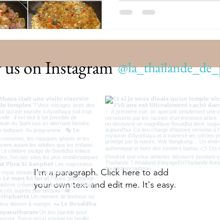
 us on Instagram
@la_thailande_de_
I'm a paragraph. Click here to add
your own text and edit me. It's easy.