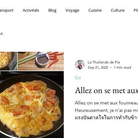
ransport
Activitiés
Blog
Voyage
Cuisine
Culture
Pl
ax
La Thailande de Pia
Sep 21, 2022
1 min read
Eat
Allez on se met au
Allez on se met aux fourneau
Heureusement, je n'ai pas mi
แรงบันดาลใจในการทำกับข้าวห