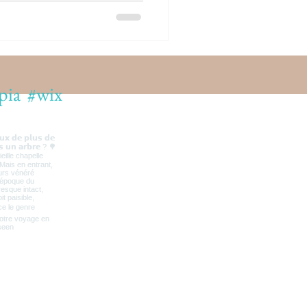
pia
#wix