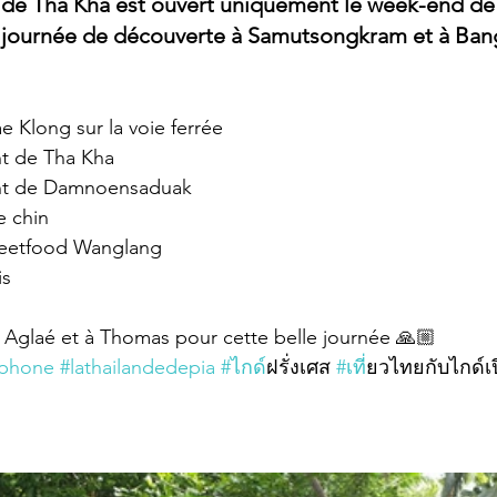
 de Tha Kha est ouvert uniquement le week-end de 
journée de découverte à Samutsongkram et à Bang
e Klong sur la voie ferrée 
ant de Tha Kha
tant de Damnoensaduak
e chin
treetfood Wanglang
is
à Aglaé et à Thomas pour cette belle journée 🙏🏼
ophone
#lathailandedepia
#ไกด
์ฝรั่งเศส 
#เท
ี่ยวไทยกับไกด์เป