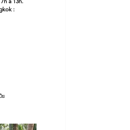
7h à 13h. 
kok : 
ีย 