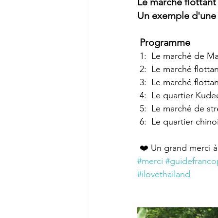
Le marché flottant
Un exemple d'une 
 Programme
 1:  Le marché de Ma
 2:  Le marché flott
 3:  Le marché flot
 4:  Le quartier Kude
 5:  Le marché de s
 6:  Le quartier chino
 ❤️ Un grand merci 
#merci
#guidefranc
#ilovethailand